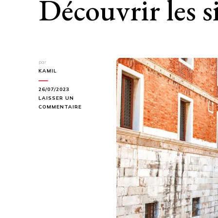
Découvrir les s
par
KAMIL
26/07/2023
LAISSER UN
SUR
COMMENTAIRE
LA
BEAUTÉ
DE
LA
CITÉ
DES
EAUX
:
DÉCOUVRIR
LES
SITES
DE