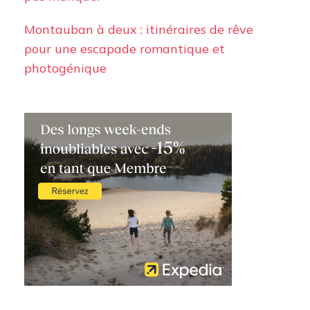
Montauban à deux : itinéraires de rêve
pour une escapade romantique et
photogénique