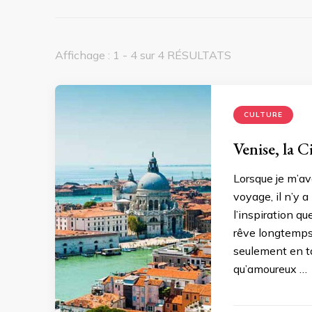
Affichage : 1 - 4 sur 4 RÉSULTATS
CULTURE
Venise, la C
Lorsque je m’av
voyage, il n’y 
l’inspiration qu
rêve longtemps 
seulement en t
qu’amoureux …