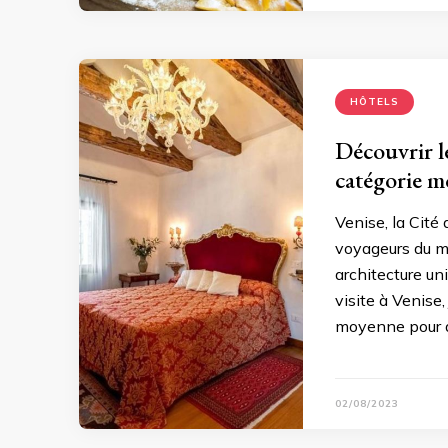
HÔTELS
Découvrir l
catégorie 
Venise, la Cité 
voyageurs du mo
architecture un
visite à Venise,
moyenne pour dé
02/08/2023