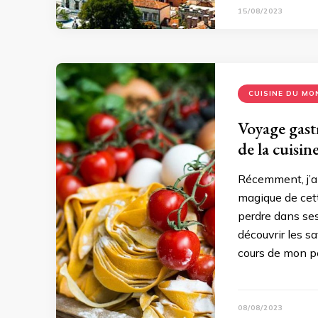
15/08/2023
CUISINE DU MO
Voyage gast
de la cuisin
Récemment, j’ai
magique de cett
perdre dans ses
découvrir les s
cours de mon pé
08/08/2023