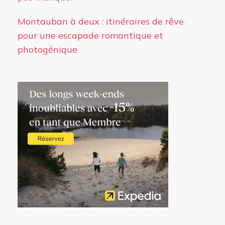
Montauban à deux : itinéraires de rêve
pour une escapade romantique et
photogénique