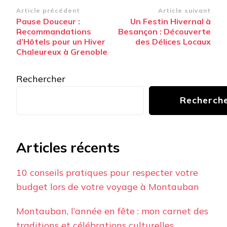
Navigation
Article précédent
Article suivant
Pause Douceur :
Un Festin Hivernal à
d’article
Recommandations
Besançon : Découverte
d’Hôtels pour un Hiver
des Délices Locaux
Chaleureux à Grenoble
Rechercher
Recherch
Articles récents
10 conseils pratiques pour respecter votre
budget lors de votre voyage à Montauban
Montauban, l’année en fête : mon carnet des
traditions et célébrations culturelles