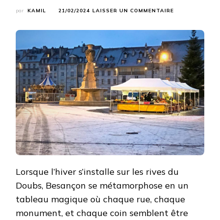
SUR
par
KAMIL
21/02/2024
LAISSER UN COMMENTAIRE
BESANÇON
EN
HIVER
:
L’ÉMERVEILLE
AU
CŒUR
DE
LA
CITADELLE
Lorsque l’hiver s’installe sur les rives du
Doubs, Besançon se métamorphose en un
tableau magique où chaque rue, chaque
monument, et chaque coin semblent être