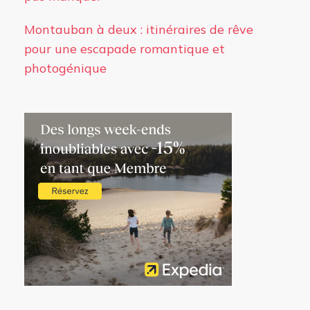
Montauban à deux : itinéraires de rêve
pour une escapade romantique et
photogénique