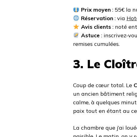
Prix moyen
: 55€ la n
Réservation
: via
Hot
Avis clients
: noté ent
Astuce
: inscrivez-vo
remises cumulées.
3. Le Cloît
Coup de cœur total. Le
C
un ancien bâtiment reli
calme, à quelques minute
paix tout en étant au ce
La chambre que j’ai louée
paisible. Le matin, on y 