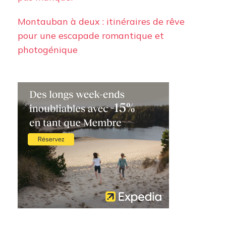
Montauban à deux : itinéraires de rêve
pour une escapade romantique et
photogénique