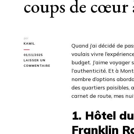
coups de cœur à
par
KAMIL
Quand j’ai décidé de pas
voulais vivre l’expérienc
01/11/2025
LAISSER UN
budget. J’aime voyager si
SUR
COMMENTAIRE
l’authenticité. Et à Mon
MONTAUBAN
:
nombre d’options abordab
MES
des quartiers paisibles, 
HÉBERGEMENTS
COUPS
carnet de route, mes nuit
DE
CŒUR
À
1. Hôtel d
PETIT
PRIX
Franklin R