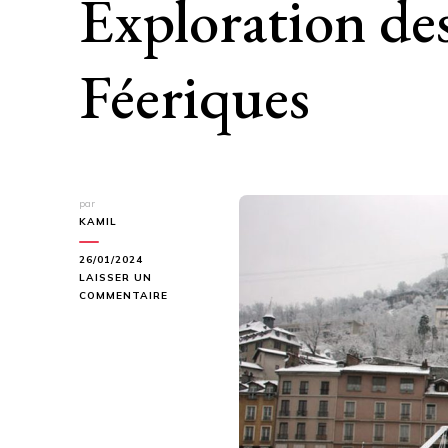
Exploration de
Féeriques
par
KAMIL
26/01/2024
LAISSER UN
SUR
COMMENTAIRE
L’HIVER
ENCHANTÉ
À
GRENOBLE
:
EXPLORATION
DES
DESTINATIONS