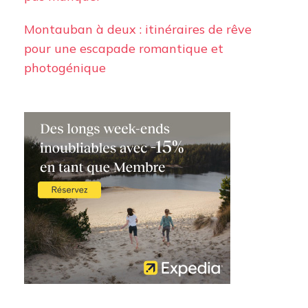
Montauban à deux : itinéraires de rêve
pour une escapade romantique et
photogénique