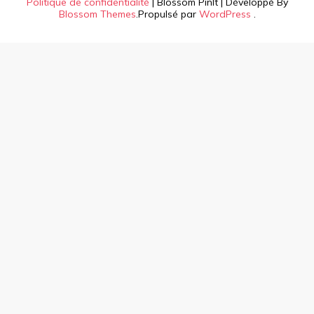
Politique de confidentialité
|
Blossom PinIt | Développé By
Blossom Themes
.Propulsé par
WordPress
.