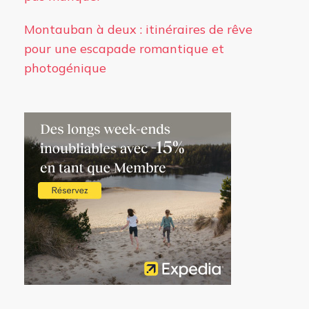
Montauban à deux : itinéraires de rêve
pour une escapade romantique et
photogénique