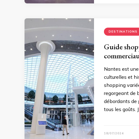
DESTINATIONS
Guide shopp
commerciaux 
Nantes est une 
culturelles et h
shopping varié
regorgeant de b
débordants de p
tous les goûts. 
18/07/2024