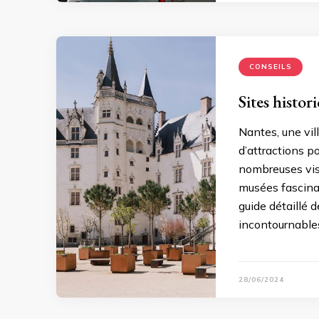
CONSEILS
Sites histor
Nantes, une vill
d’attractions p
nombreuses visi
musées fascinan
guide détaillé 
incontournabl
28/06/2024