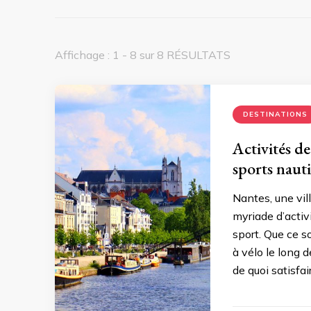
Affichage : 1 - 8 sur 8 RÉSULTATS
DESTINATIONS
Activités de
sports naut
Nantes, une vill
myriade d’activ
sport. Que ce s
à vélo le long 
de quoi satisfair