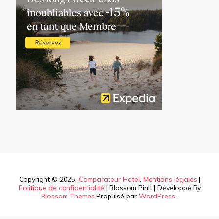
Copyright © 2025.
Comparateur Hotel
.
Mentions légales
|
Politique de confidentialité
|
Blossom PinIt | Développé By
Blossom Themes
.Propulsé par
WordPress
.