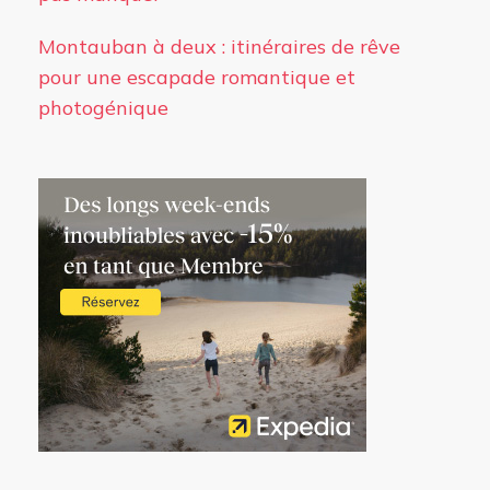
Montauban à deux : itinéraires de rêve
pour une escapade romantique et
photogénique