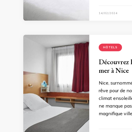
14/02/2024
HÔTELS
Découvrez l
mer à Nice
Nice, surnommée
rêve pour de n
climat ensoleil
ne manque pas 
magnifique ville