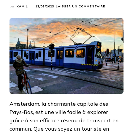
SUR
par
KAMIL
12/03/2023
LAISSER UN COMMENTAIRE
GUIDE
DU
TRANSPORT
EN
COMMUN
À
AMSTERDAM
:
MÉTRO,
TRAMWAY
ET
BUS
Amsterdam, la charmante capitale des
Pays-Bas, est une ville facile à explorer
grâce à son efficace réseau de transport en
commun. Que vous soyez un touriste en