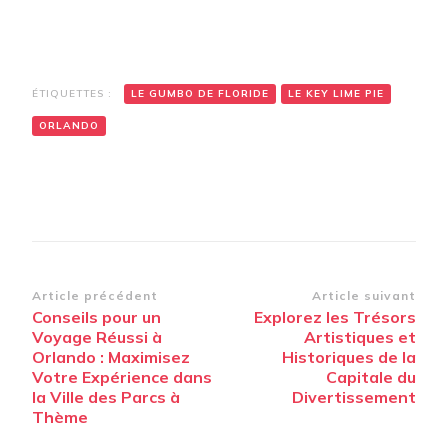
ÉTIQUETTES :
LE GUMBO DE FLORIDE
LE KEY LIME PIE
ORLANDO
Navigation
Article précédent
Article suivant
Conseils pour un
Explorez les Trésors
d’article
Voyage Réussi à
Artistiques et
Orlando : Maximisez
Historiques de la
Votre Expérience dans
Capitale du
la Ville des Parcs à
Divertissement
Thème