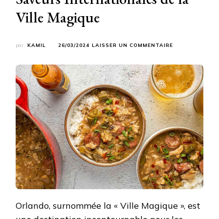
Ville Magique
SUR
par
KAMIL
26/03/2024
LAISSER UN COMMENTAIRE
LA
CUISINE
DU
MONDE
À
ORLANDO
:
DÉCOUVREZ
LES
SAVEURS
INTERNATIONA
DE
LA
VILLE
MAGIQUE
Orlando, surnommée la « Ville Magique », est